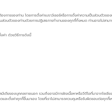
งการของท่าน โดยการตั้งค่าเบราว์เซอร์หรือการตั้งค่าความเป็นส่วนตัวของท
มเป็นส่วนตัวของท่านด้วยการปฏิเสธการทำงานของคุกกี้ทั้งหมด ท่านอาจไม่สามา
ค่า ด้วยวิธีการดังนี้
ียลมีเดียของบุคคลภายนอก รวมถึงอาจมีการฝังเนื้อหาหรือวีดีโอที่มาจากโซเชีย
ละตั้งค่าคุกกี้ขึ้นมาเอง โดยที่เราไม่สามารถควบคุมหรือรับผิดชอบต่อคุกกี้เ