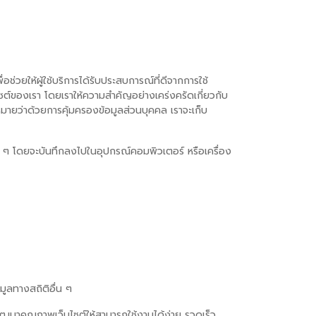
่อช่วยให้ผู้ใช้บริการได้รับประสบการณ์ที่ดีจากการใช้
ซต์ของเรา โดยเราให้ความสำคัญอย่างเคร่งครัดเกี่ยวกับ
หมายว่าด้วยการคุ้มครองข้อมูลส่วนบุคคล เราจะเก็บ
าต่าง ๆ โดยจะบันทึกลงไปในอุปกรณ์คอมพิวเตอร์ หรือเครื่อง
มูลทางสถิติอื่น ๆ
ปพัฒนาคุณภาพเว็บไซต์ให้สามารถใช้งานได้ง่าย รวดเร็ว